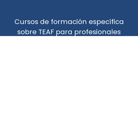
Cursos de formación específica
sobre TEAF para profesionales
(atención primaria y socio
sanitaria) incluyendo información,
formación en el empleo de las
herramientas diagnósticas y de
intervención neurocognitiva.
VER NUESTROS CURSOS