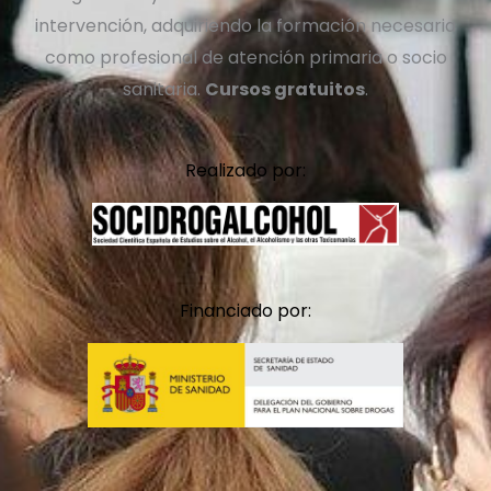
intervención, adquirien
do la formación necesaria
como profesional de atención primaria o socio
sanitaria.
Cursos gratuitos
.
Realizado por:
Financiado por: